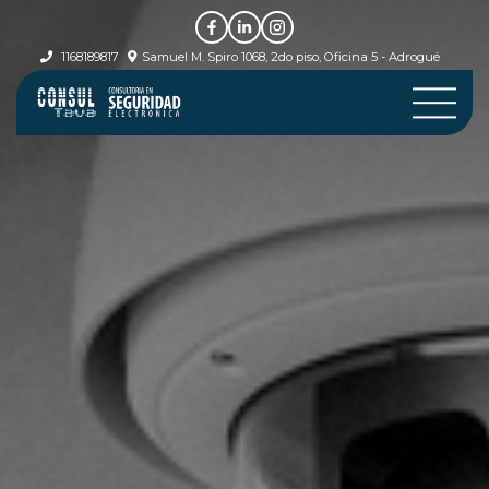
1168189817
Samuel M. Spiro 1068, 2do piso, Oficina 5 - Adrogué